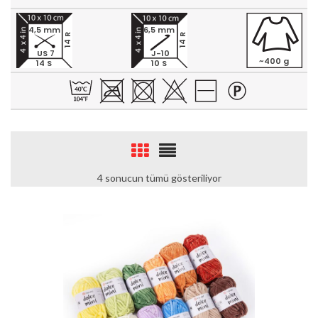
4,5 mm
6,5 mm
14 R
14 R
US 7
J-10
~400 g
14 S
10 S
4 sonucun tümü gösteriliyor