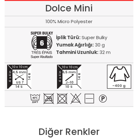
Dolce Mini
100% Micro Polyester
İplik Türü:
Super Bulky
Yumak Ağırlığı:
30 g
Tahmini Uzunluk:
32 m
4,5 mm
6,5 mm
14 R
14 R
US 7
J-10
~400 g
14 S
10 S
Diğer Renkler