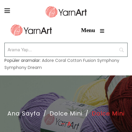
≡
Menu
Popüler aramalar:
Adore
Coral
Cotton Fusion
Symphony
Symphony Dream
Ana Sayfa
/
Dolce Mini
/
Dolce Mini
– A