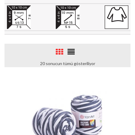
9 mm
10 mm
7 R
8 R
US 13
NP 15
7 S
5 S
20 sonucun tümü gösteriliyor