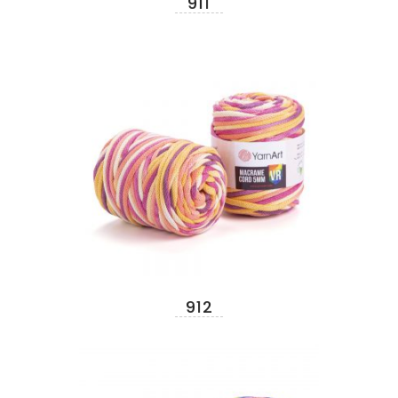
911
912