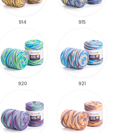
914
915
920
921