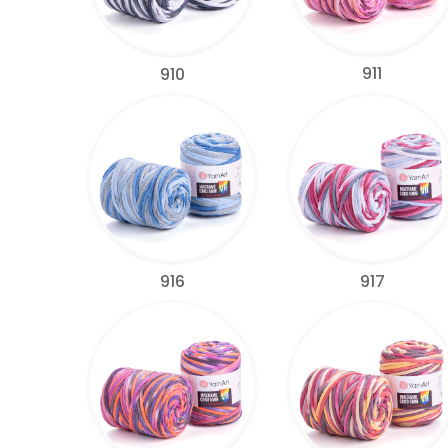
911
910
916
917