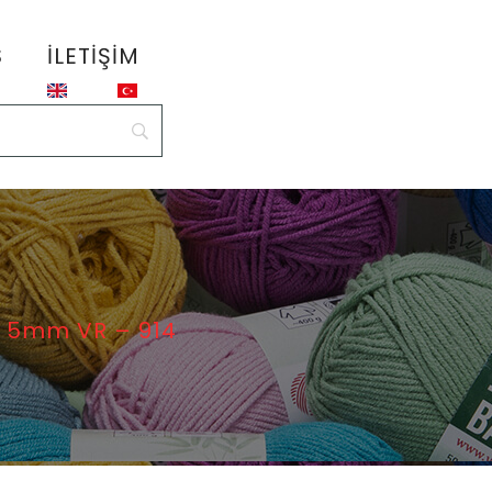
S
İLETIŞIM
 5mm VR – 914