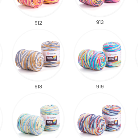
913
912
918
919