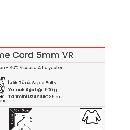
me Cord 5mm VR
on - 40% Viscose & Polyester
İplik Türü:
Super Bulky
Yumak Ağırlığı:
500 g
Tahmini Uzunluk:
85 m
10 mm
8 R
NP 15
5 S