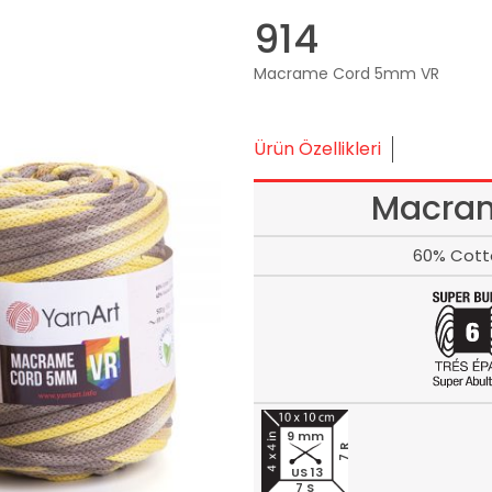
914
Macrame Cord 5mm VR
Ürün Özellikleri
Macra
60% Cott
9 mm
7 R
US 13
7 S