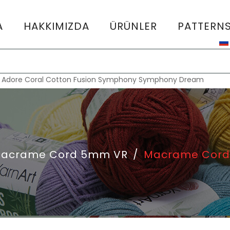
A
HAKKIMIZDA
ÜRÜNLER
PATTERN
:
Adore
Coral
Cotton Fusion
Symphony
Symphony Dream
acrame Cord 5mm VR
/
Macrame Cord