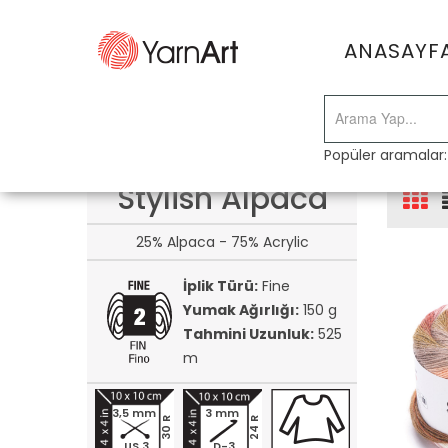
ANASAYF
Popüler aramalar
Stylish Alpaca
25% Alpaca - 75% Acrylic
İplik Türü:
Fine
Yumak Ağırlığı:
150 g
Tahmini Uzunluk:
525
m
3,5 mm
3 mm
30 R
24 R
US 3
D-3