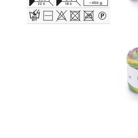
~450 g
22 S
18 S