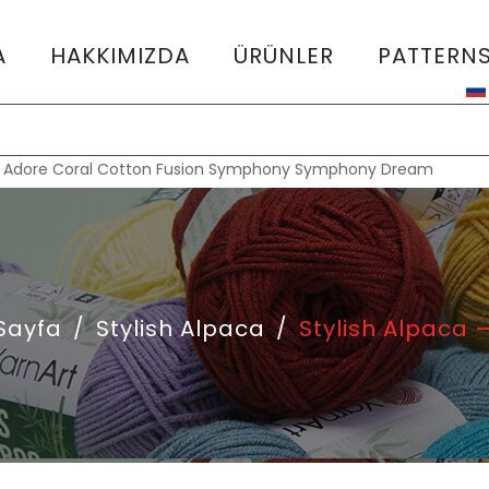
A
HAKKIMIZDA
ÜRÜNLER
PATTERN
:
Adore
Coral
Cotton Fusion
Symphony
Symphony Dream
Sayfa
/
Stylish Alpaca
/
Stylish Alpaca 