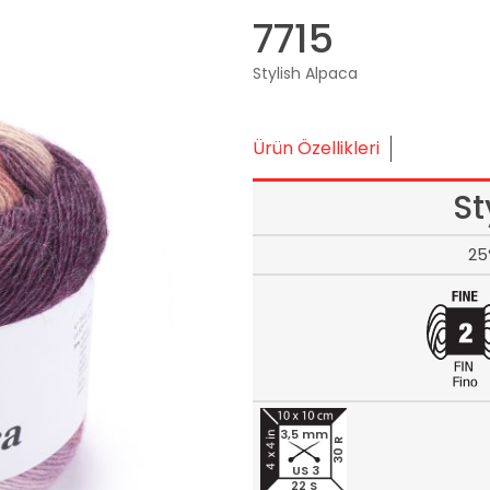
7715
Stylish Alpaca
Ürün Özellikleri
St
25
3,5 mm
30 R
US 3
22 S