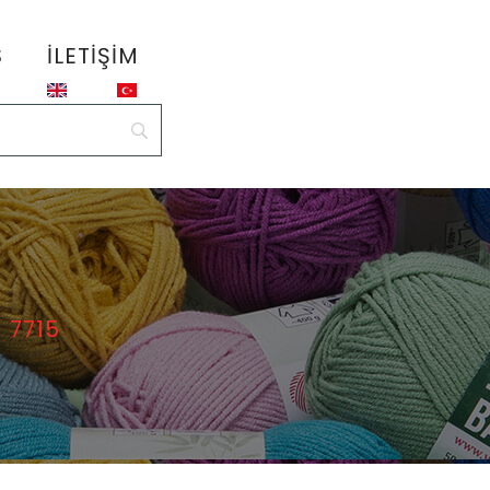
S
İLETIŞIM
– 7715