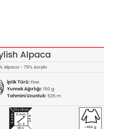
ylish Alpaca
% Alpaca - 75% Acrylic
İplik Türü:
Fine
Yumak Ağırlığı:
150 g
Tahmini Uzunluk:
525 m
3 mm
24 R
D-3
~450 g
18 S