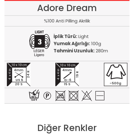
Adore Dream
%100 Anti Pilling Akrilik
İplik Türü:
Light
Yumak Ağırlığı:
100g
Tahmini Uzunluk:
280m
4mm
4mm
24 R
19 R
US 6
G-6
~500g
20 S
15 S
Diğer Renkler