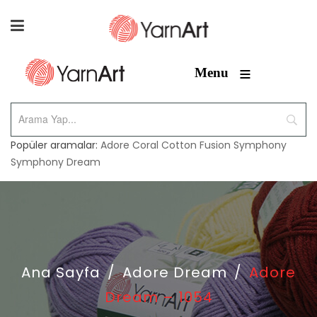
≡
Menu
Popüler aramalar:
Adore
Coral
Cotton Fusion
Symphony
Symphony Dream
Ana Sayfa
/
Adore Dream
/
Adore
Dream – 1054