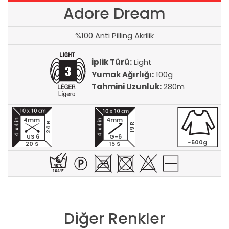
Adore Dream
%100 Anti Pilling Akrilik
İplik Türü:
Light
Yumak Ağırlığı:
100g
Tahmini Uzunluk:
280m
4mm
4mm
24 R
19 R
US 6
G-6
~500g
20 S
15 S
Diğer Renkler