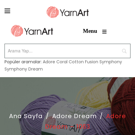
≡
Menu
Popüler aramalar:
Adore
Coral
Cotton Fusion
Symphony
Symphony Dream
Ana Sayfa
/
Adore Dream
/
Adore
Dream – 1063