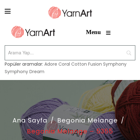
≡
Menu
Popüler aramalar:
Adore
Coral
Cotton Fusion
Symphony
Symphony Dream
Ana Sayfa
/
Begonia Melange
/
Begonia Melange – 5355