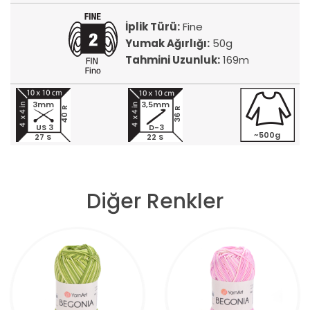
İplik Türü:
Fine
Yumak Ağırlığı:
50g
Tahmini Uzunluk:
169m
3mm
3,5mm
40 R
36 R
US 3
D-3
~500g
27 S
22 S
Diğer Renkler