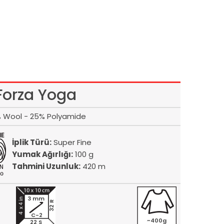
Forza Yoga
 Wool - 25% Polyamide
İplik Türü:
Super Fine
Yumak Ağırlığı:
100 g
Tahmini Uzunluk:
420 m
3 mm
32 R
C-2
~400g
22 S