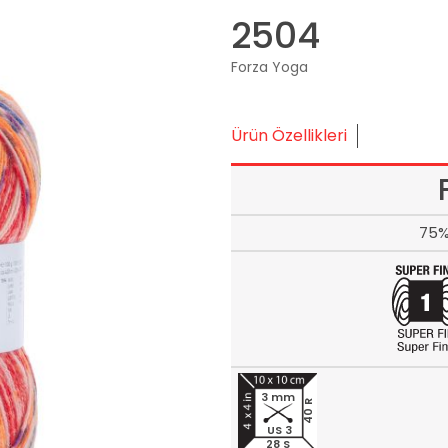
2504
Forza Yoga
Ürün Özellikleri
75%
3 mm
40 R
US 3
28 S