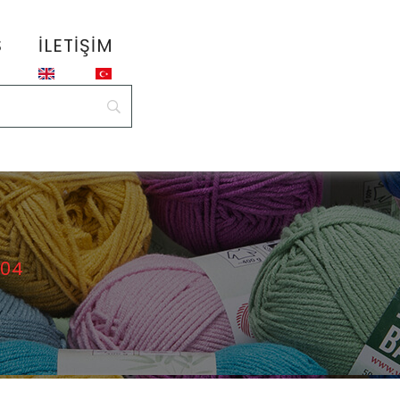
S
İLETIŞIM
504