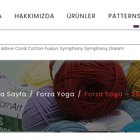
A
HAKKIMIZDA
ÜRÜNLER
PATTERN
:
Adore
Coral
Cotton Fusion
Symphony
Symphony Dream
a Sayfa
/
Forza Yoga
/
Forza Yoga – 2