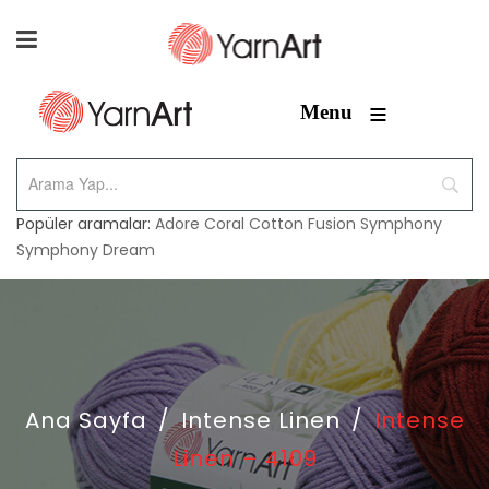
≡
Menu
Popüler aramalar:
Adore
Coral
Cotton Fusion
Symphony
Symphony Dream
Ana Sayfa
/
Intense Linen
/
Intense
Linen – 4109