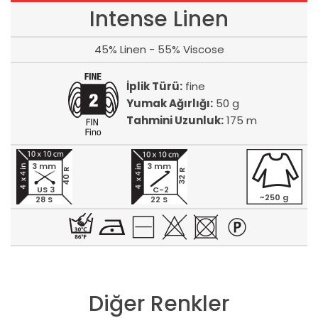
Intense Linen
45% Linen - 55% Viscose
İplik Türü:
fine
Yumak Ağırlığı:
50 g
Tahmini Uzunluk:
175 m
3 mm
3 mm
40 R
32 R
US 3
C-2
~250 g
28 S
22 S
Diğer Renkler