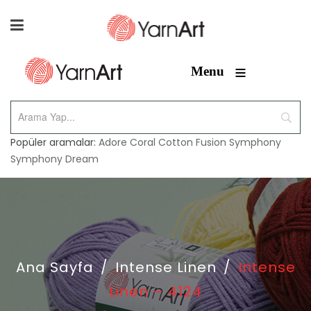
≡
Menu
Popüler aramalar:
Adore
Coral
Cotton Fusion
Symphony
Symphony Dream
Ana Sayfa
/
Intense Linen
/
Intense
Linen – 4124