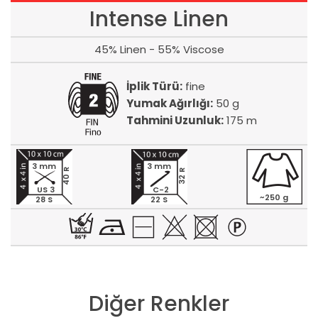
Intense Linen
45% Linen - 55% Viscose
İplik Türü:
fine
Yumak Ağırlığı:
50 g
Tahmini Uzunluk:
175 m
3 mm
3 mm
40 R
32 R
US 3
C-2
~250 g
28 S
22 S
Diğer Renkler