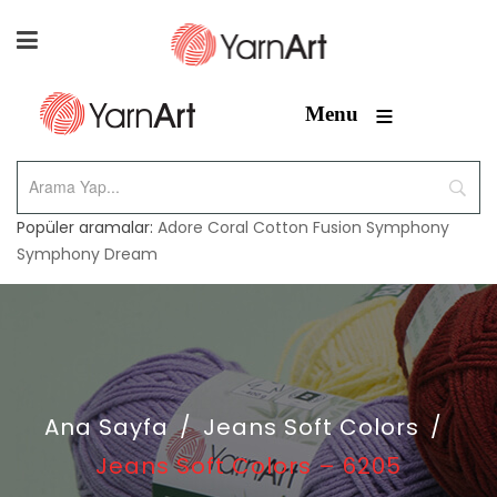
≡
Menu
Popüler aramalar:
Adore
Coral
Cotton Fusion
Symphony
Symphony Dream
Ana Sayfa
/
Jeans Soft Colors
/
Jeans Soft Colors – 6205