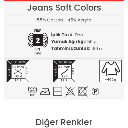
Jeans Soft Colors
55% Cotton - 45% Acrylic
İplik Türü:
Fine
Yumak Ağırlığı:
50 g
Tahmini Uzunluk:
160 m
3.5 mm
3.5 mm
30 R
28 R
US 4
E-4
~400g
24 S
19 S
Diğer Renkler