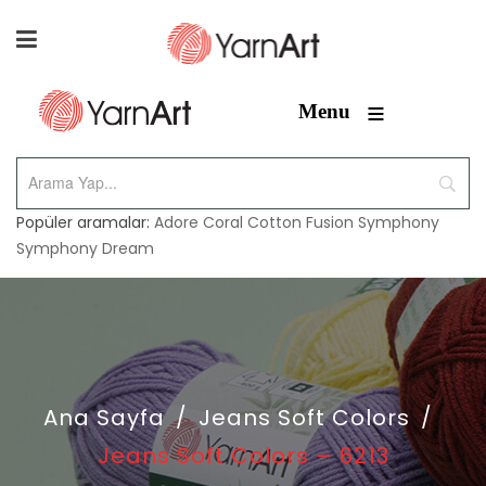
≡
Menu
Popüler aramalar:
Adore
Coral
Cotton Fusion
Symphony
Symphony Dream
Ana Sayfa
/
Jeans Soft Colors
/
Jeans Soft Colors – 6213