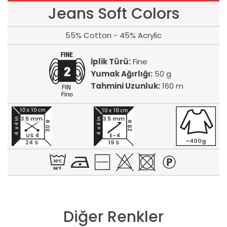
Jeans Soft Colors
55% Cotton - 45% Acrylic
İplik Türü:
Fine
Yumak Ağırlığı:
50 g
Tahmini Uzunluk:
160 m
3.5 mm
3.5 mm
30 R
28 R
US 4
E-4
~400g
24 S
19 S
Diğer Renkler