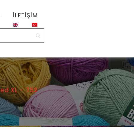
S
İLETIŞIM
ed XL – 752