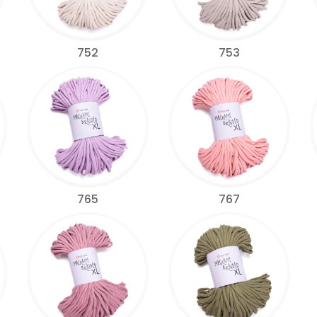
752
753
765
767