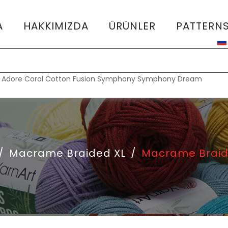
A
HAKKIMIZDA
ÜRÜNLER
PATTERN
:
Adore
Coral
Cotton Fusion
Symphony
Symphony Dream
/
Macrame Braided XL
/
Macrame Braid