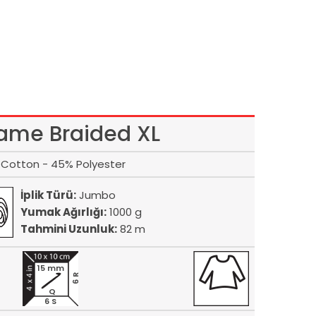
ame Braided XL
Cotton - 45% Polyester
İplik Türü:
Jumbo
Yumak Ağırlığı:
1000 g
Tahmini Uzunluk:
82 m
15 mm
6 R
Q
6 S