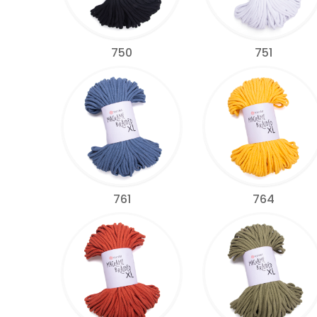
750
751
761
764