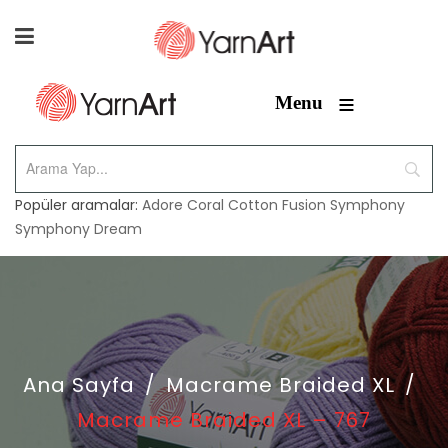
≡
Menu
Popüler aramalar:
Adore
Coral
Cotton Fusion
Symphony
Symphony Dream
Ana Sayfa
/
Macrame Braided XL
/
Macrame Braided XL – 767