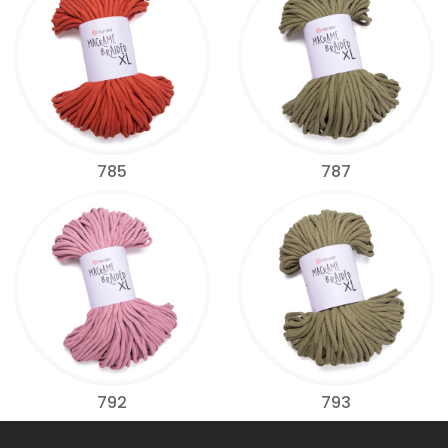
785
787
792
793