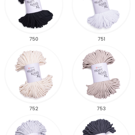
750
751
752
753