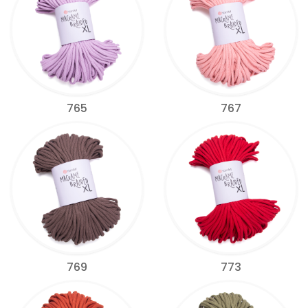
765
767
769
773