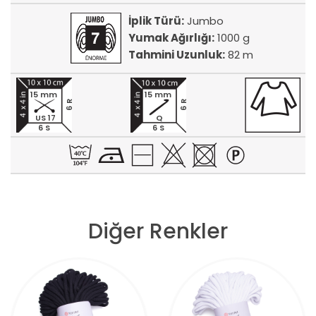
İplik Türü:
Jumbo
Yumak Ağırlığı:
1000 g
Tahmini Uzunluk:
82 m
15 mm
15 mm
6 R
6 R
US 17
Q
6 S
6 S
Diğer Renkler