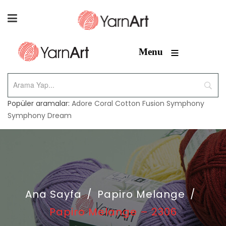
≡
Menu
Popüler aramalar:
Adore
Coral
Cotton Fusion
Symphony
Symphony Dream
Ana Sayfa
/
Papiro Melange
/
Papiro Melange – 2306