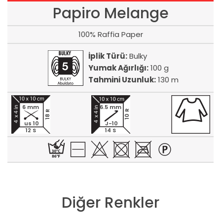
Papiro Melange
100% Raffia Paper
İplik Türü:
Bulky
Yumak Ağırlığı:
100 g
Tahmini Uzunluk:
130 m
6 mm
6.5 mm
10 R
18 R
us 10
J-10
12 S
14 S
Diğer Renkler