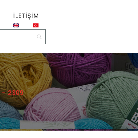
S
İLETIŞIM
 – 2309