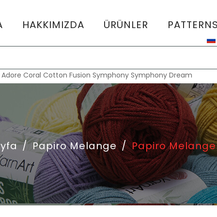
A
HAKKIMIZDA
ÜRÜNLER
PATTERN
:
Adore
Coral
Cotton Fusion
Symphony
Symphony Dream
yfa
/
Papiro Melange
/
Papiro Melange