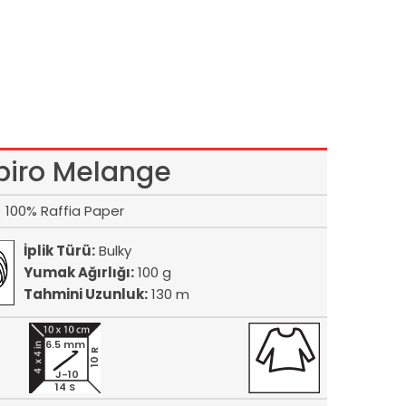
piro Melange
100% Raffia Paper
İplik Türü:
Bulky
Yumak Ağırlığı:
100 g
Tahmini Uzunluk:
130 m
6.5 mm
10 R
J-10
14 S