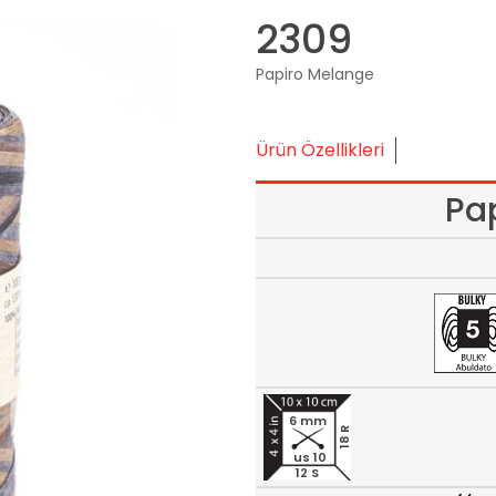
2309
Papiro Melange
Ürün Özellikleri
Pa
6 mm
18 R
us 10
12 S