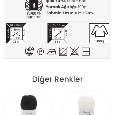
İplik Türü:
Super Fine
Yumak Ağırlığı:
100g
Tahmini Uzunluk:
350m
2,5mm
3mm
40 R
32 R
US 2
C-2
~400g
28 S
23 S
Diğer Renkler