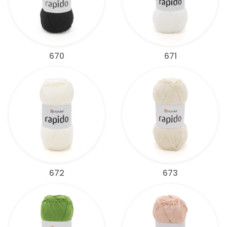
670
671
672
673