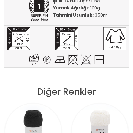
İplik Türü:
Super Fine
Yumak Ağırlığı:
100g
Tahmini Uzunluk:
350m
2,5mm
3mm
40 R
32 R
US 2
C-2
~400g
28 S
23 S
Diğer Renkler