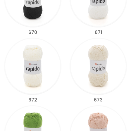
670
671
672
673