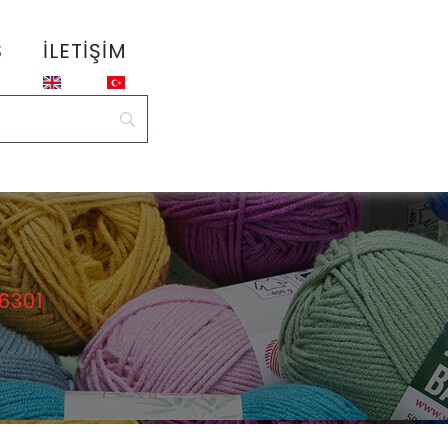
S
İLETIŞIM
6301