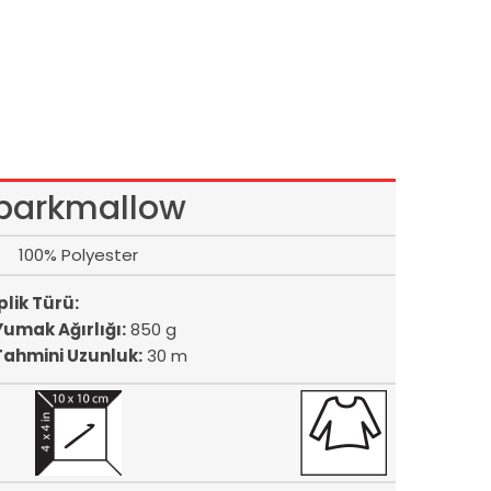
parkmallow
100% Polyester
plik Türü:
Yumak Ağırlığı:
850 g
Tahmini Uzunluk:
30 m