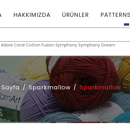
A
HAKKIMIZDA
ÜRÜNLER
PATTERN
:
Adore
Coral
Cotton Fusion
Symphony
Symphony Dream
 Sayfa
/
Sparkmallow
/
Sparkmallow – 