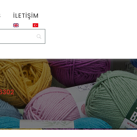
S
İLETIŞIM
6302