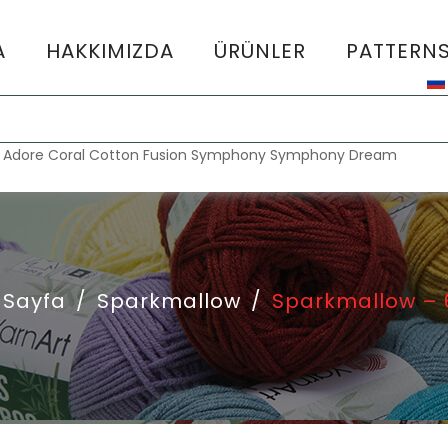
A
HAKKIMIZDA
ÜRÜNLER
PATTERN
:
Adore
Coral
Cotton Fusion
Symphony
Symphony Dream
 Sayfa
/
Sparkmallow
/
Sparkmallow – 