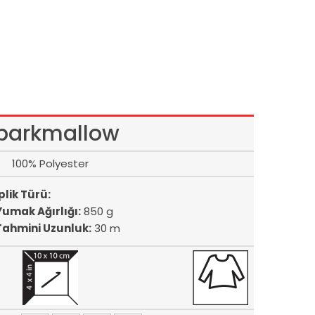
parkmallow
100% Polyester
plik Türü:
Yumak Ağırlığı:
850 g
Tahmini Uzunluk:
30 m