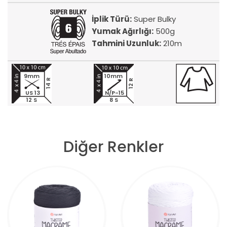
İplik Türü:
Super Bulky
Yumak Ağırlığı:
500g
Tahmini Uzunluk:
210m
9mm
10mm
14 R
12 R
US 13
N/P-15
12 S
8 S
Diğer Renkler