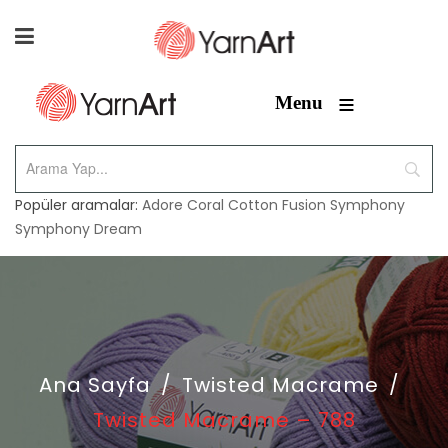
≡
Menu
Popüler aramalar:
Adore
Coral
Cotton Fusion
Symphony
Symphony Dream
Ana Sayfa
/
Twisted Macrame
/
Twisted Macrame – 788