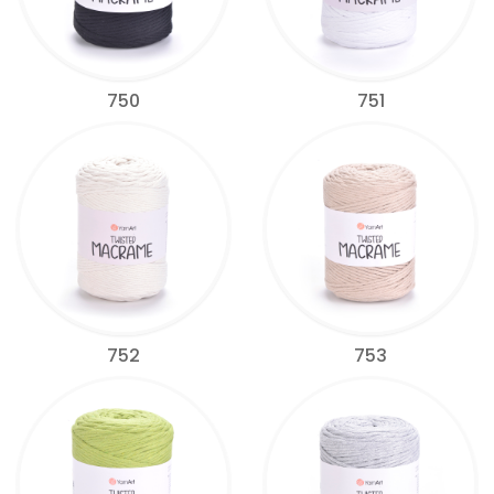
750
751
752
753