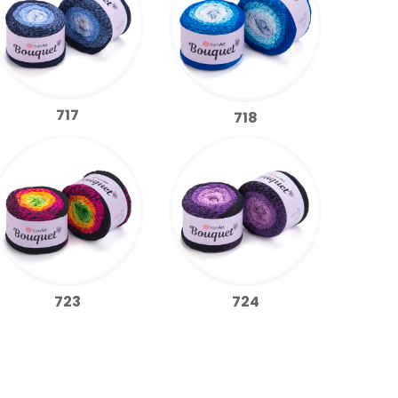
717
718
723
724