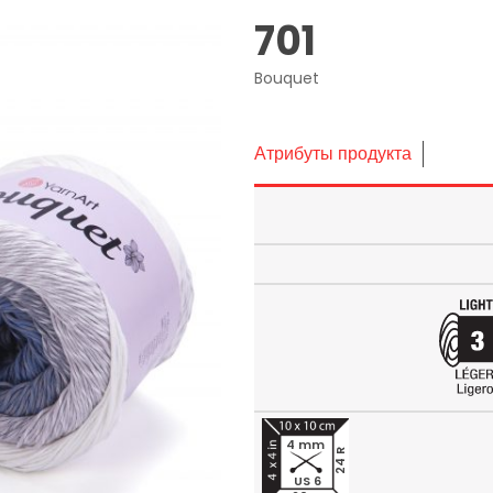
701
Bouquet
Атрибуты продукта
4 mm
24 R
US 6