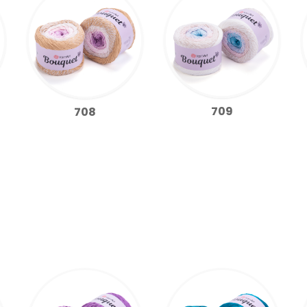
709
708