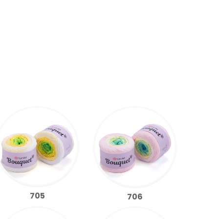
705
706