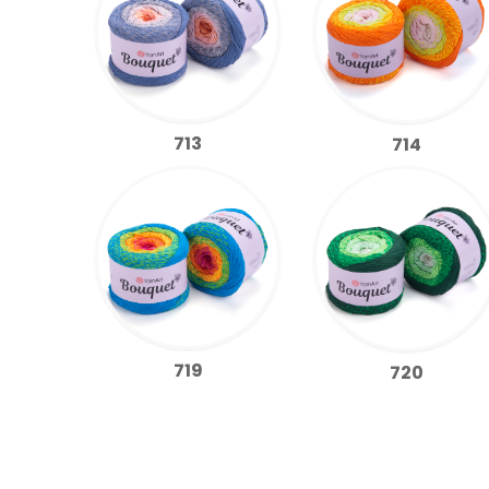
713
714
719
720