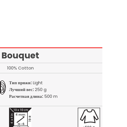
Bouquet
100% Cotton
Тип пряжи:
Light
Лучший вес:
250 g
Расчетная длина:
500 m
4 mm
19 R
G-6
~500 g