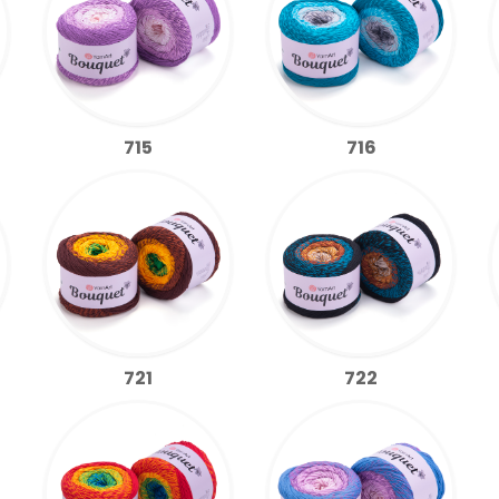
715
716
721
722