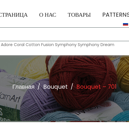
СТРАНИЦА
О НАС
ТОВАРЫ
PATTERN
:
Adore
Coral
Cotton Fusion
Symphony
Symphony Dream
Главная
/
Bouquet
/
Bouquet – 701