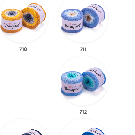
711
710
712