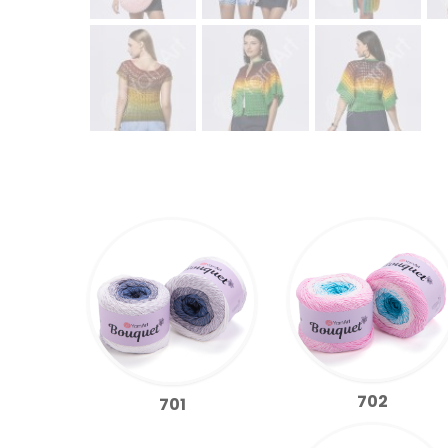
702
701