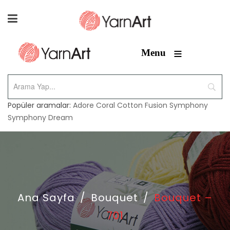
≡
Menu
Popüler aramalar:
Adore
Coral
Cotton Fusion
Symphony
Symphony Dream
Ana Sayfa
/
Bouquet
/
Bouquet –
701