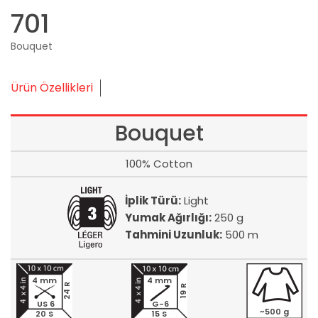
701
Bouquet
Ürün Özellikleri
Bouquet
100% Cotton
İplik Türü:
Light
Yumak Ağırlığı:
250 g
Tahmini Uzunluk:
500 m
4 mm
4 mm
24 R
19 R
US 6
G-6
~500 g
20 S
15 S