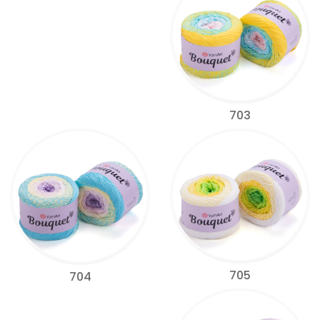
703
705
704