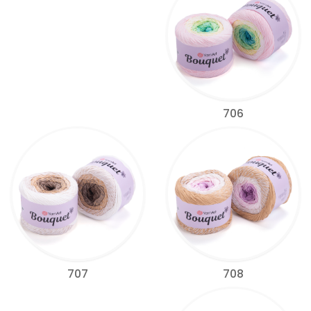
706
708
707