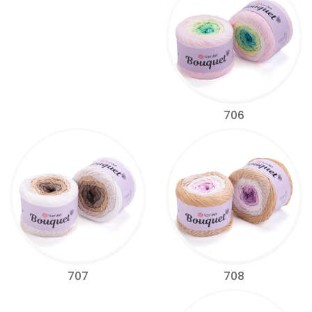
706
708
707