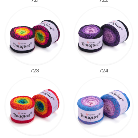
721
722
723
724