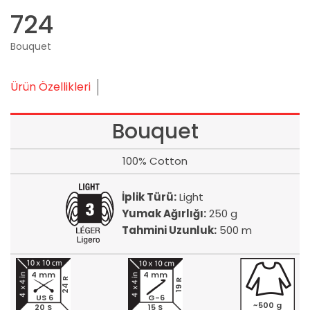
724
Bouquet
Ürün Özellikleri
Bouquet
100% Cotton
İplik Türü:
Light
Yumak Ağırlığı:
250 g
Tahmini Uzunluk:
500 m
4 mm
4 mm
24 R
19 R
US 6
G-6
~500 g
20 S
15 S