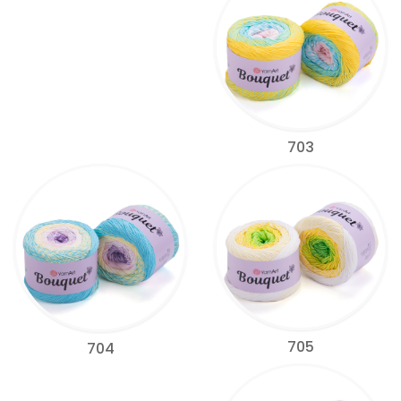
703
705
704