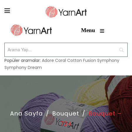
≡
Menu
Popüler aramalar:
Adore
Coral
Cotton Fusion
Symphony
Symphony Dream
Ana Sayfa
/
Bouquet
/
Bouquet –
724