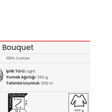
Bouquet
100% Cotton
İplik Türü:
Light
Yumak Ağırlığı:
250 g
Tahmini Uzunluk:
500 m
4 mm
19 R
G-6
~500 g
15 S