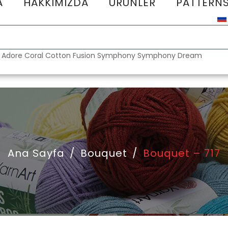
A
HAKKIMIZDA
ÜRÜNLER
PATTERN
:
Adore
Coral
Cotton Fusion
Symphony
Symphony Dream
Ana Sayfa
/
Bouquet
/
Bouquet – 717