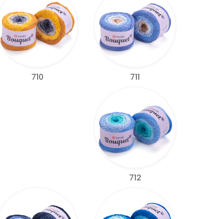
711
710
712