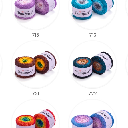
715
716
721
722