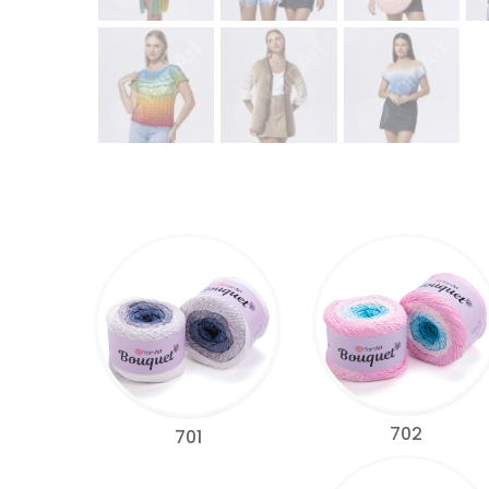
702
701