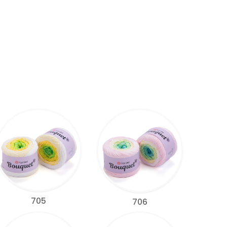
705
706