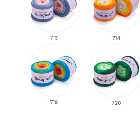
713
714
719
720