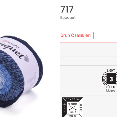
717
Bouquet
Ürün Özellikleri
4 mm
24 R
US 6
20 S