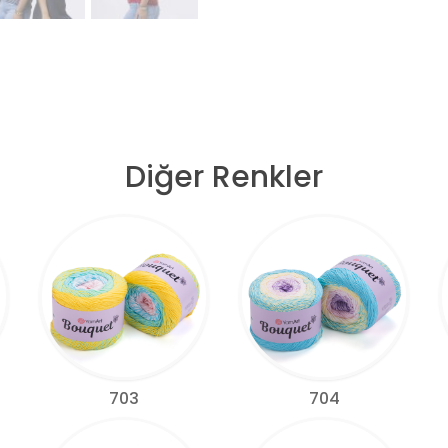
Diğer Renkler
704
703