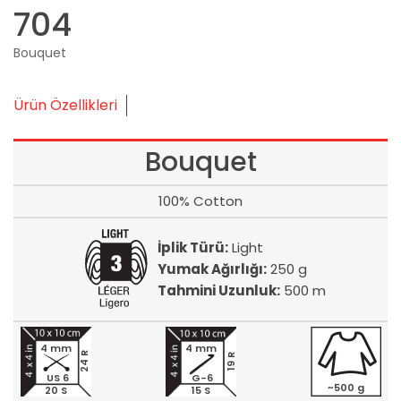
704
Bouquet
Ürün Özellikleri
Bouquet
100% Cotton
İplik Türü:
Light
Yumak Ağırlığı:
250 g
Tahmini Uzunluk:
500 m
4 mm
4 mm
24 R
19 R
US 6
G-6
~500 g
20 S
15 S