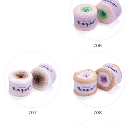
706
708
707