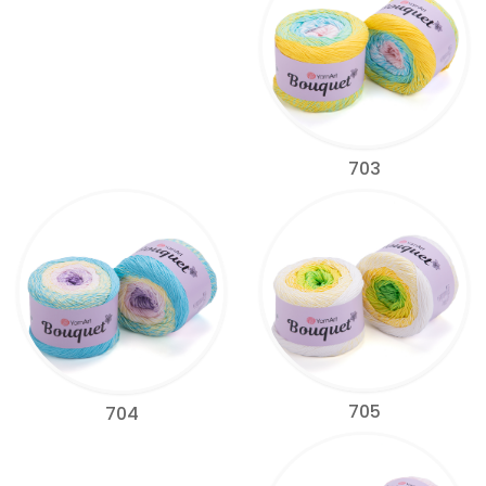
703
705
704