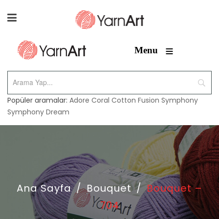
≡
Menu
Popüler aramalar:
Adore
Coral
Cotton Fusion
Symphony
Symphony Dream
Ana Sayfa
/
Bouquet
/
Bouquet –
704