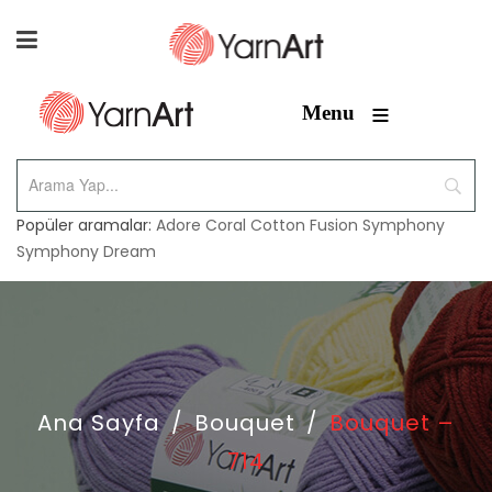
≡
Menu
Popüler aramalar:
Adore
Coral
Cotton Fusion
Symphony
Symphony Dream
Ana Sayfa
/
Bouquet
/
Bouquet –
714