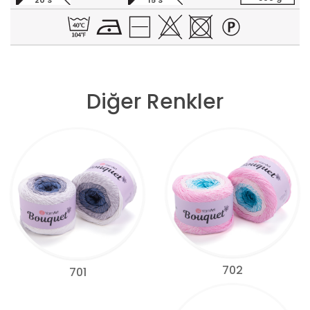
20 S
15 S
Diğer Renkler
702
701