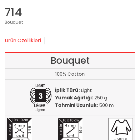
714
Bouquet
Ürün Özellikleri
Bouquet
100% Cotton
İplik Türü:
Light
Yumak Ağırlığı:
250 g
Tahmini Uzunluk:
500 m
4 mm
4 mm
24 R
19 R
US 6
G-6
~500 g