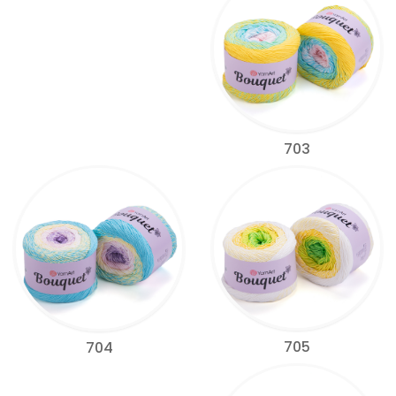
703
705
704