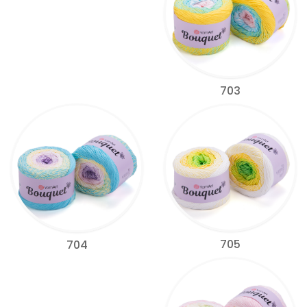
703
705
704