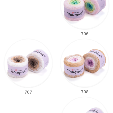
706
708
707