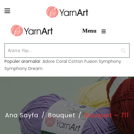
≡
Menu
Popüler aramalar:
Adore
Coral
Cotton Fusion
Symphony
Symphony Dream
Ana Sayfa
/
Bouquet
/
Bouquet – 711