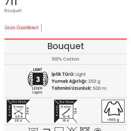
711
Bouquet
Ürün Özellikleri
Bouquet
100% Cotton
İplik Türü:
Light
Yumak Ağırlığı:
250 g
Tahmini Uzunluk:
500 m
4 mm
4 mm
24 R
19 R
US 6
G-6
~500 g
20 S
15 S