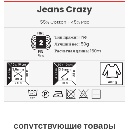
Jeans Crazy
55% Cotton - 45% Pac
Тип пряжи:
Fine
Лучший вес:
50g
Расчетная длина:
160m
3,5mm
3,5mm
30 R
28 R
US 4
E-4
~400g
24 S
19 S
сопутствующие товары