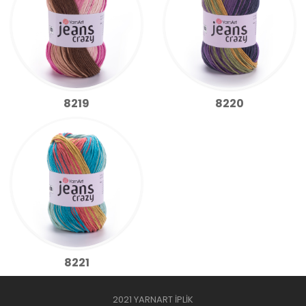
8219
8220
8221
2021 YARNART İPLİK