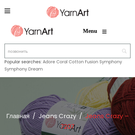
≡
Menu
Popular searches:
Adore
Coral
Cotton Fusion
Symphony
Symphony Dream
Главная
/
Jeans Crazy
/
Jeans Crazy –
7207