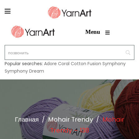
≡
Menu
Popular searches:
Adore
Coral
Cotton Fusion
Symphony
Symphony Dream
Главная
/
Mohair Trendy
/
Mohair
Trendy – 138