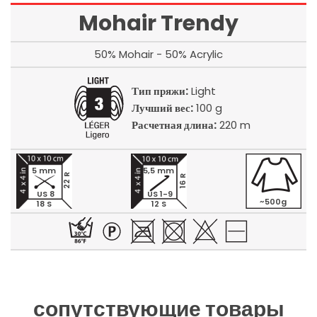
Mohair Trendy
50% Mohair - 50% Acrylic
Тип пряжи:
Light
Лучший вес:
100 g
Расчетная длина:
220 m
5 mm
5,5 mm
22 R
16 R
US 8
US 1-9
~500g
18 S
12 S
сопутствующие товары