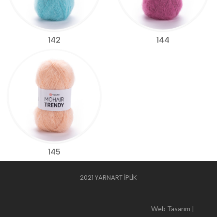
142
144
145
2021 YARNART İPLİK
Web Tasarım |