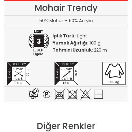
Mohair Trendy
50% Mohair - 50% Acrylic
İplik Türü:
Light
Yumak Ağırlığı:
100 g
Tahmini Uzunluk:
220 m
5 mm
5,5 mm
22 R
16 R
US 8
US 1-9
~500g
18 S
12 S
Diğer Renkler