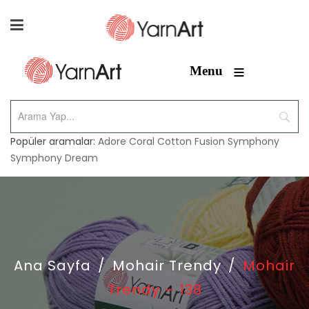
≡
Menu
Popüler aramalar:
Adore
Coral
Cotton Fusion
Symphony
Symphony Dream
Ana Sayfa
/
Mohair Trendy
/
Mohair
Trendy – 138