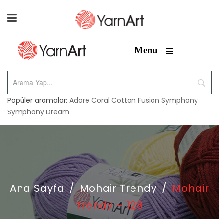
≡
Menu
Popüler aramalar:
Adore
Coral
Cotton Fusion
Symphony
Symphony Dream
Ana Sayfa
/
Mohair Trendy
/
Mohair
Trendy – 128