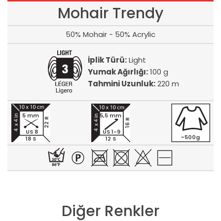
Mohair Trendy
50% Mohair - 50% Acrylic
İplik Türü:
Light
Yumak Ağırlığı:
100 g
Tahmini Uzunluk:
220 m
5 mm
5,5 mm
22 R
16 R
US 8
US 1-9
~500g
18 S
12 S
Diğer Renkler