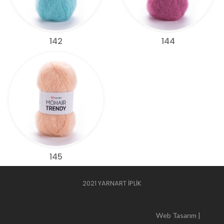
142
144
145
2021 YARNART İPLİK
Web Tasarım |