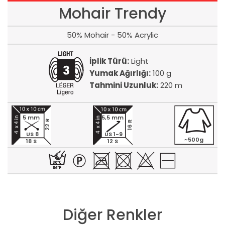
Mohair Trendy
50% Mohair - 50% Acrylic
İplik Türü:
Light
Yumak Ağırlığı:
100 g
Tahmini Uzunluk:
220 m
5 mm
5,5 mm
22 R
16 R
US 8
US 1-9
~500g
18 S
12 S
Diğer Renkler