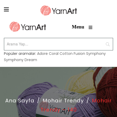
≡
Menu
Popüler aramalar:
Adore
Coral
Cotton Fusion
Symphony
Symphony Dream
Ana Sayfa
/
Mohair Trendy
/
Mohair
Trendy – 140