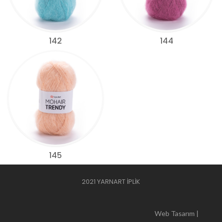
142
144
145
2021 YARNART İPLİK
Web Tasarım |