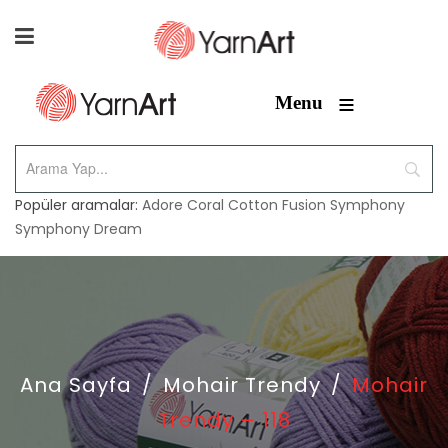
≡
Menu
Popüler aramalar:
Adore
Coral
Cotton Fusion
Symphony
Symphony Dream
Ana Sayfa
/
Mohair Trendy
/
Mohair
Trendy – 118