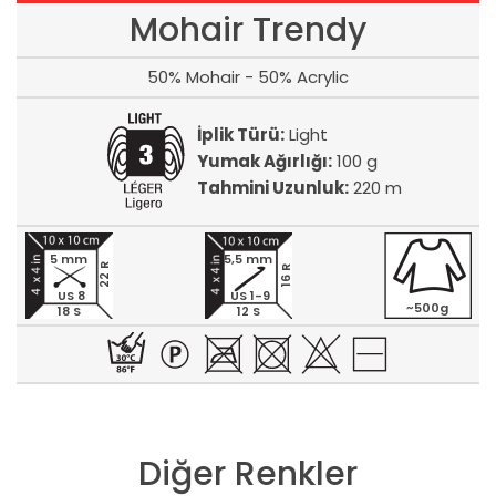
Mohair Trendy
50% Mohair - 50% Acrylic
İplik Türü:
Light
Yumak Ağırlığı:
100 g
Tahmini Uzunluk:
220 m
5 mm
5,5 mm
22 R
16 R
US 8
US 1-9
~500g
18 S
12 S
Diğer Renkler