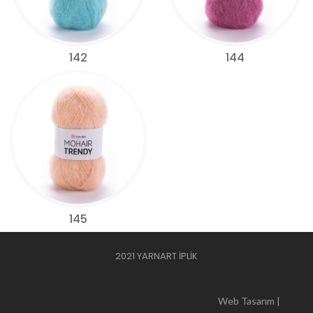
142
144
145
2021 YARNART İPLİK
Web Tasarım |