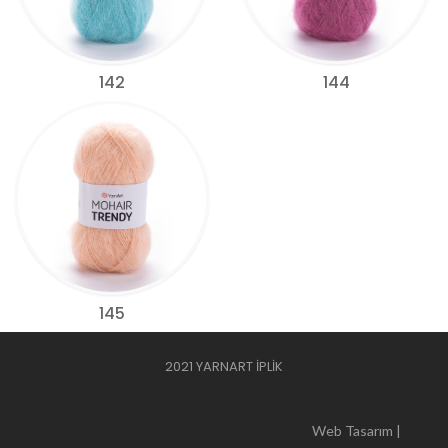
142
144
145
2021 YARNART İPLİK
Web Tasarım |