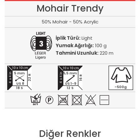
Mohair Trendy
50% Mohair - 50% Acrylic
İplik Türü:
Light
Yumak Ağırlığı:
100 g
Tahmini Uzunluk:
220 m
5 mm
5,5 mm
22 R
16 R
US 8
US 1-9
~500g
18 S
12 S
Diğer Renkler