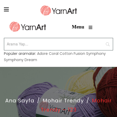
≡
Menu
Popüler aramalar:
Adore
Coral
Cotton Fusion
Symphony
Symphony Dream
Ana Sayfa
/
Mohair Trendy
/
Mohair
Trendy – 123