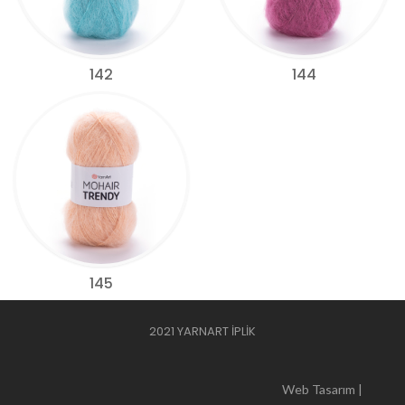
142
144
145
2021 YARNART İPLİK
Web Tasarım |