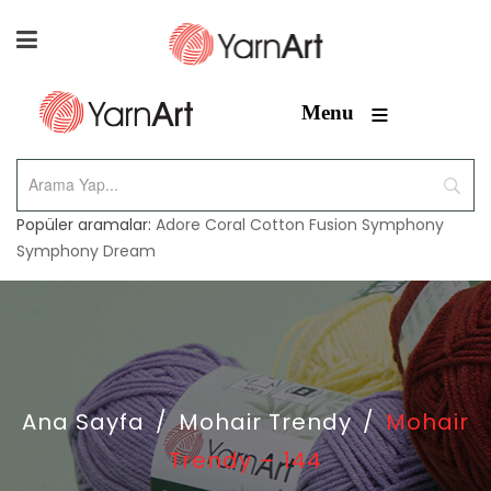
≡
Menu
Popüler aramalar:
Adore
Coral
Cotton Fusion
Symphony
Symphony Dream
Ana Sayfa
/
Mohair Trendy
/
Mohair
Trendy – 144