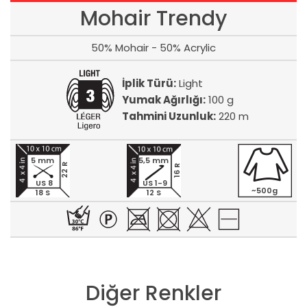
Mohair Trendy
50% Mohair - 50% Acrylic
İplik Türü:
Light
Yumak Ağırlığı:
100 g
Tahmini Uzunluk:
220 m
5 mm
5,5 mm
22 R
16 R
US 8
US 1-9
~500g
18 S
12 S
Diğer Renkler