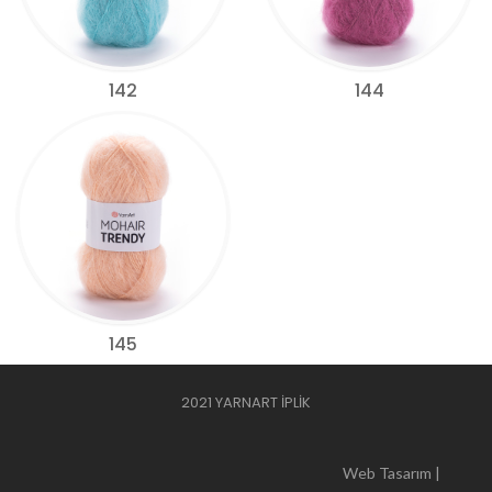
142
144
145
2021 YARNART İPLİK
Web Tasarım |