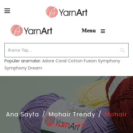
≡
Menu
Popüler aramalar:
Adore
Coral
Cotton Fusion
Symphony
Symphony Dream
Ana Sayfa
/
Mohair Trendy
/
Mohair
Trendy – 141