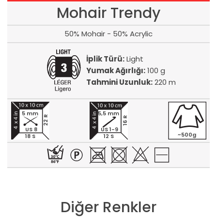
Mohair Trendy
50% Mohair - 50% Acrylic
İplik Türü:
Light
Yumak Ağırlığı:
100 g
Tahmini Uzunluk:
220 m
5 mm
5,5 mm
22 R
16 R
US 8
US 1-9
~500g
18 S
12 S
Diğer Renkler