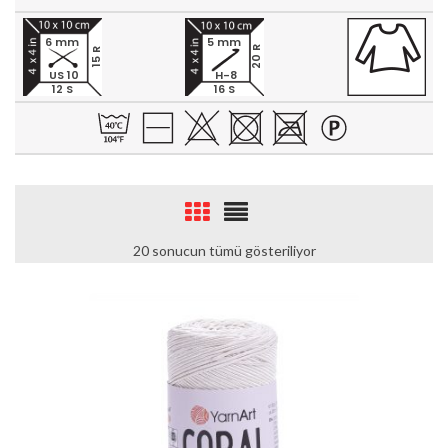
6 mm
5 mm
20 R
15 R
US 10
H-8
12 S
16 S
20 sonucun tümü gösteriliyor