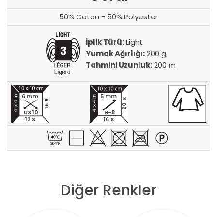
50% Coton - 50% Polyester
İplik Türü:
Light
Yumak Ağırlığı:
200 g
Tahmini Uzunluk:
200 m
6 mm
5 mm
20 R
15 R
US 10
H-8
12 S
16 S
Diğer Renkler