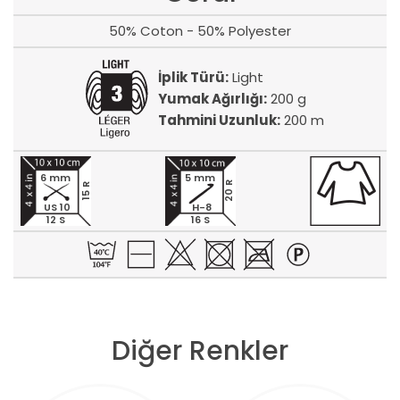
50% Coton - 50% Polyester
İplik Türü:
Light
Yumak Ağırlığı:
200 g
Tahmini Uzunluk:
200 m
6 mm
5 mm
20 R
15 R
US 10
H-8
12 S
16 S
Diğer Renkler