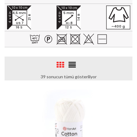
4,5 mm
5 mm
14 R
21 R
US 7
H-8
∼400 g
16 S
12 S
39 sonucun tümü gösteriliyor