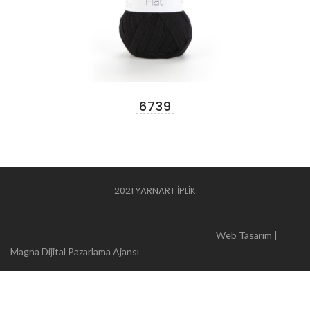
6739
2021 YARNART İPLİK
Web Tasarım |
Magna Dijital Pazarlama Ajansı