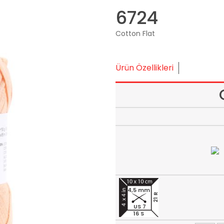
6724
Cotton Flat
Ürün Özellikleri
4,5 mm
21 R
US 7
16 S