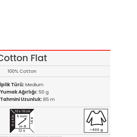
Cotton Flat
100% Cotton
İplik Türü:
Medium
Yumak Ağırlığı:
50 g
Tahmini Uzunluk:
85 m
5 mm
14 R
H-8
∼400 g
12 S