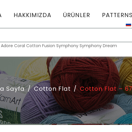
A
HAKKIMIZDA
ÜRÜNLER
PATTERN
:
Adore
Coral
Cotton Fusion
Symphony
Symphony Dream
a Sayfa
/
Cotton Flat
/
Cotton Flat – 6