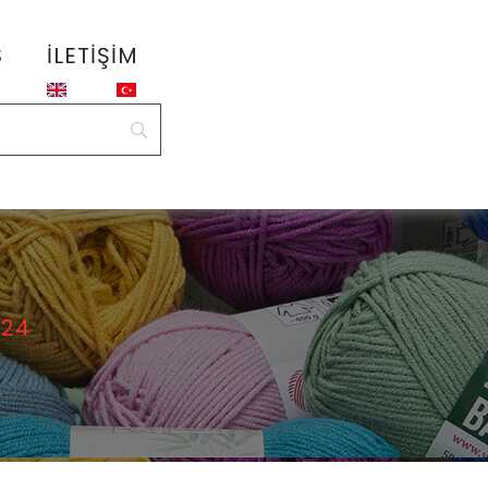
S
İLETIŞIM
724