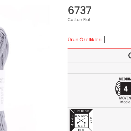
6737
Cotton Flat
Ürün Özellikleri
4,5 mm
21 R
US 7
16 S