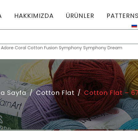
A
HAKKIMIZDA
ÜRÜNLER
PATTERN
:
Adore
Coral
Cotton Fusion
Symphony
Symphony Dream
a Sayfa
/
Cotton Flat
/
Cotton Flat – 6