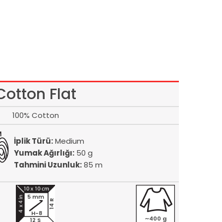
Cotton Flat
100% Cotton
İplik Türü:
Medium
Yumak Ağırlığı:
50 g
Tahmini Uzunluk:
85 m
5 mm
14 R
H-8
∼400 g
12 S