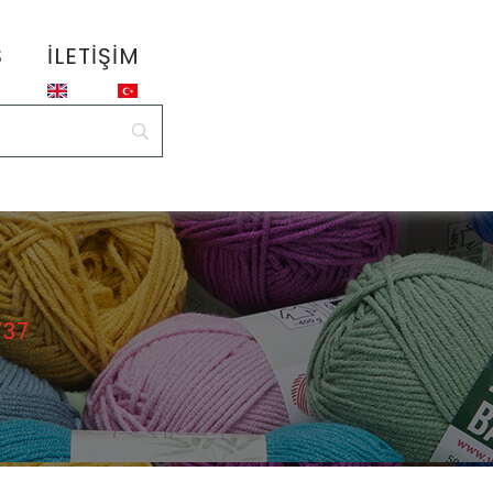
S
İLETIŞIM
737