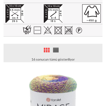
3.5 mm
3.5 mm
24 R
38 R
Us 4
E-4
∼450 g
26 S
18 S
16 sonucun tümü gösteriliyor