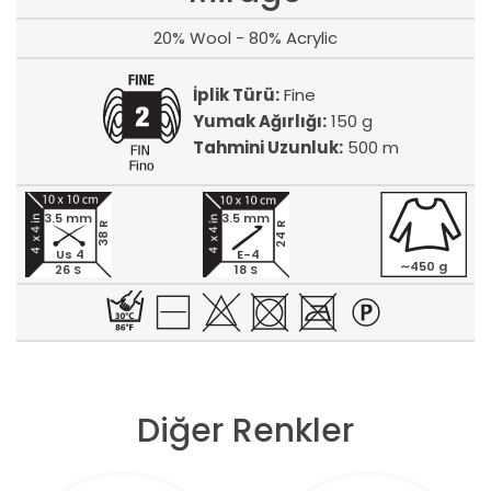
20% Wool - 80% Acrylic
İplik Türü:
Fine
Yumak Ağırlığı:
150 g
Tahmini Uzunluk:
500 m
3.5 mm
3.5 mm
24 R
38 R
Us 4
E-4
∼450 g
26 S
18 S
Diğer Renkler