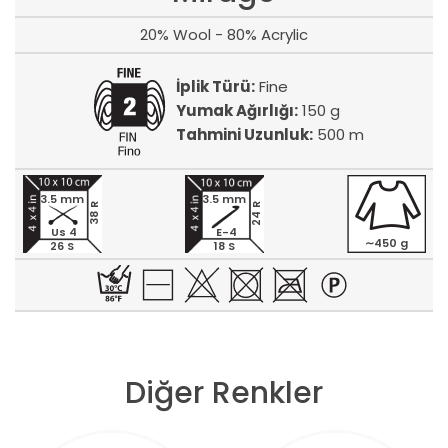
20% Wool - 80% Acrylic
İplik Türü:
Fine
Yumak Ağırlığı:
150 g
Tahmini Uzunluk:
500 m
3.5 mm
3.5 mm
24 R
38 R
Us 4
E-4
∼450 g
26 S
18 S
Diğer Renkler