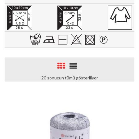
2,5 mm
3 mm
40 R
32 R
US 2
C-2
28 S
23 S
20 sonucun tümü gösteriliyor