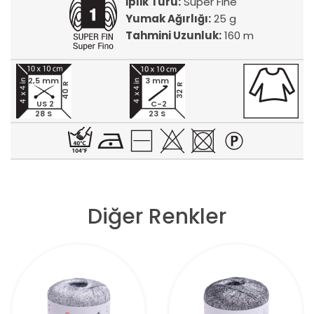
İplik Türü:
Super Fine
Yumak Ağırlığı:
25 g
Tahmini Uzunluk:
160 m
2,5 mm
3 mm
40 R
32 R
US 2
C-2
28 S
23 S
Diğer Renkler